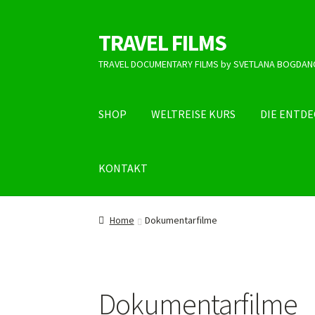
TRAVEL FILMS
Skip
Skip
to
to
TRAVEL DOCUMENTARY FILMS by SVETLANA BOGDAN
navigation
content
SHOP
WELTREISE KURS
DIE ENTD
KONTAKT
Home
Dokumentarfilme
Dokumentarfilme