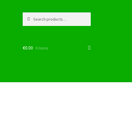
Search
Search
for:
€
0.00
0 items