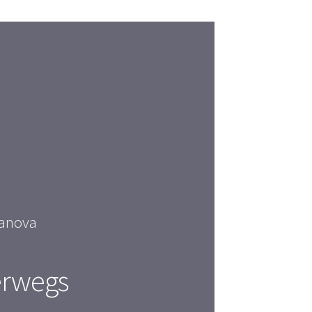
danova
erwegs