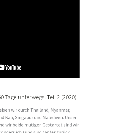
0 Tage unterwegs. Teil 2 (2020)
reisen wir durch Thailand, Myanmar,
nd Bali, Singapur und Malediven. Unser
nd wir beide mutiger. Gestartet sind wir
onders ich:) und sind tapfer zurück