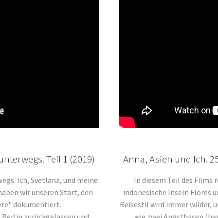
unterwegs. Teil 1 (2019)
Anna, Asien und Ich. 25
wegs. Ich, Svetlana, und meine
In diesem Teil des Films 
haben wir unseren Start, den
indonesische Inseln Flores u
ere" dokumentiert.
Reisestil wird immer wilder, u
 Berlin zurückgelassen und
wie zwei Angsthasen (bes